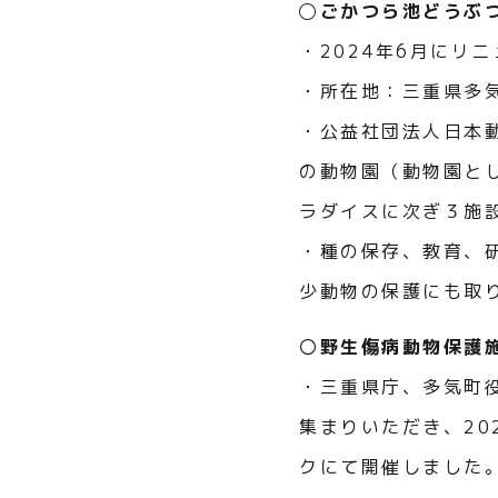
◯ごかつら池どうぶ
・2024年6月にリ
・所在地：三重県多
・公益社団法人日本
の動物園（動物園と
ラダイスに次ぎ３施
・種の保存、教育、
少動物の保護にも取
〇
野生傷病動物保護
・三重県庁、多気町
集まりいただき、20
クにて開催しました