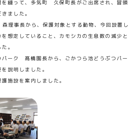
間を縫って、多気町 久保町長がご出席され、冒頭
だきました。
M 森理事長から、保護対象とする動物、今回設置し
カを想定していること、カモシカの生息数の減少と
した。
つパーク 髙橋園長から、ごかつら池どうぶつパー
要を説明しました。
保護施設を案内しました。