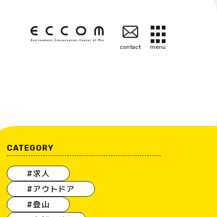
contact
menu
CATEGORY
#求人
#アウトドア
#登山