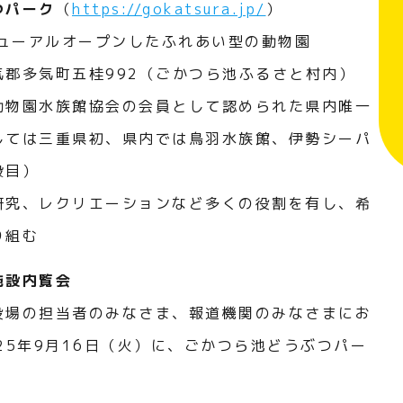
つパーク
（
https://gokatsura.jp/
）
ニューアルオープンしたふれあい型の動物園
気郡多気町五桂992（ごかつら池ふるさと村内）
動物園水族館協会の会員として認められた県内唯一
しては三重県初、県内では鳥羽水族館、伊勢シーパ
設目）
研究、レクリエーションなど多くの役割を有し、希
り組む
施設内覧会
役場の担当者のみなさま、報道機関のみなさまにお
25年9月16日（火）に、ごかつら池どうぶつパー
。