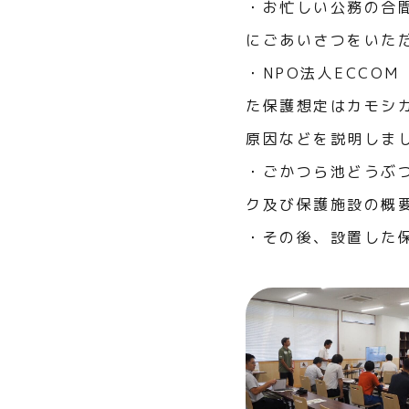
・お忙しい公務の合
にごあいさつをいた
・NPO法人ECCO
た保護想定はカモシ
原因などを説明しま
・ごかつら池どうぶ
ク及び保護施設の概
・その後、設置した