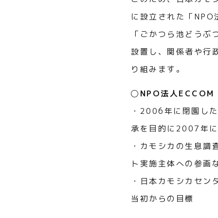
に設立された「NPO
「ごかつら池どうぶ
設置し、関係者や行
り組みます。
◯NPO法人ECCOM
・2006年に閉園し
承を目的に2007年
・カモシカの生息調
ト実施主体への参画
・日本カモシカセン
当初からの目標