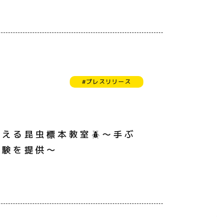
#プレスリリース
教える昆虫標本教室🪲〜手ぶ
体験を提供〜